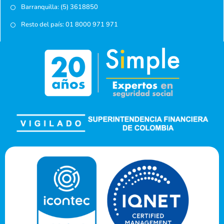
Barranquilla: (5) 3618850
Resto del país: 01 8000 971 971