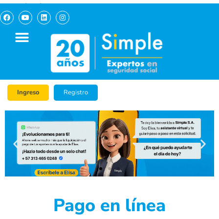
pagosimple.com
Ingreso
Registro
Pago en línea