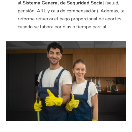
al
Sistema
General de
Seguridad Social
(salud,
pensión, ARL y caja de compensación). Además, la
reforma refuerza el pago proporcional de aportes
cuando se labora por días o tiempo parcial.