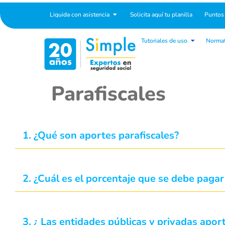
pagosimple.com
Liquida con asistencia
Solicita aquí tu planilla
Puntos
Tutoriales de uso
Normat
Parafiscales
1. ¿Qué son aportes parafiscales?
2. ¿Cuál es el porcentaje que se debe pagar
3. ¿ Las entidades públicas y privadas apor