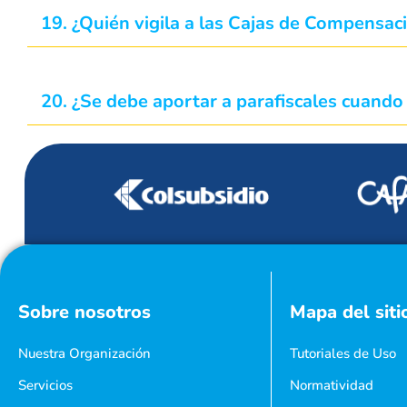
19. ¿Quién vigila a las Cajas de Compensac
20. ¿Se debe aportar a parafiscales cuand
Sobre nosotros
Mapa del siti
Nuestra Organización
Tutoriales de Uso
Servicios
Normatividad