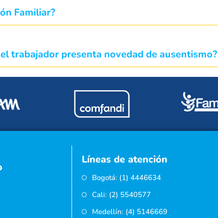
ión Familiar?
o el trabajador presenta novedad de ausentismo?
Líneas de atención
o
Bogotá: (1) 4446634
Cali: (2) 5540577
Medellín: (4) 5146669